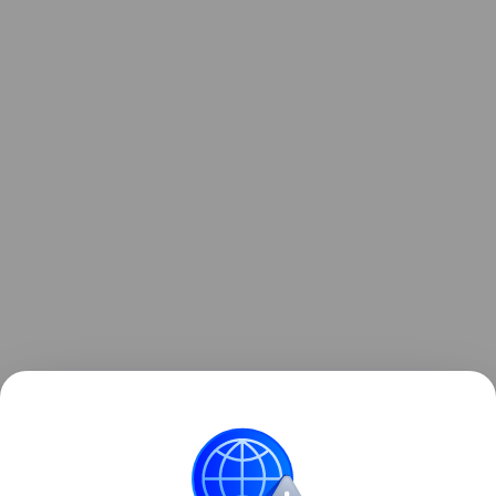
Ранее Наука Mail
рассказывала
, что падение
ступени ракеты на Луну назвали «подарком
для науки».