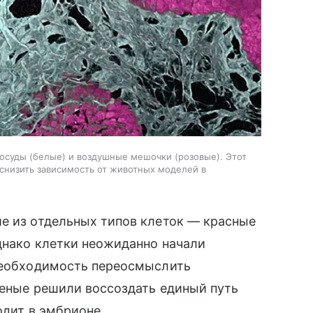
суды (белые) и воздушные мешочки (розовые). Этот
снизить зависимость от животных моделей в
е из отдельных типов клеток — красные
Однако клетки неожиданно начали
 необходимость переосмыслить
ченые решили воссоздать единый путь
одит в эмбрионе.