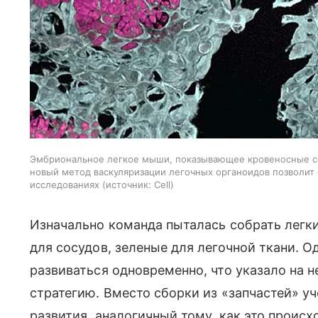
Эмбриональное легкое мыши, показывающее кровеносные со
новый метод васкуляризации легочных органоидов позволит 
исследованиях
источник:
Cell
Изначально команда пыталась собрать легки
для сосудов, зеленые для легочной ткани. 
развиваться одновременно, что указало на
стратегию. Вместо сборки из «запчастей» у
развития, аналогичный тому, как это происх