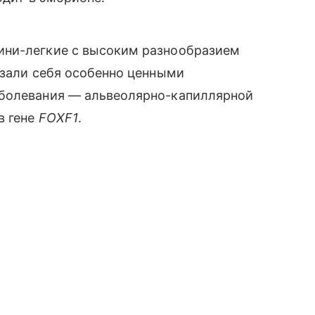
ини-легкие с высоким разнообразием
азали себя особенно ценными
аболевания — альвеолярно-капиллярной
в гене
FOXF1
.