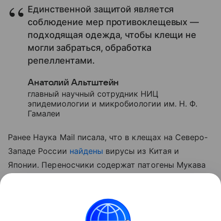
Единственной защитой является
соблюдение мер противоклещевых —
подходящая одежда, чтобы клещи не
могли забраться, обработка
репеллентами.
Анатолий Альтштейн
главный научный сотрудник НИЦ
эпидемиологии и микробиологии им. Н. Ф.
Гамалеи
Ранее Наука Mail писала, что в клещах на Северо-
Западе России
найдены
вирусы из Китая и
Японии. Переносчики содержат патогены Мукава
и Бейджи — они поражают клетки печени
и вызывают тяжелую лихорадку. Что делать при
укусе клеща и как защититься,
рассказали
в
отдельном материале.