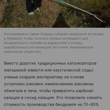
Исследователь Самия Элашри собирает водоросли из канавы
в Луизиане, чтобы получить первый ингредиент для
биодизельного топлива из водорослей и устриц,
разработанного ее командой
источник:
Американское
химическое общество
Вместо дорогих традиционных катализаторов
(негашеной извести или каустической соды)
ученые создали альтернативу на основе
устричных раковин: измельченные раковины
обжигали в печи, чтобы превратить карбонат
кальция в оксид кальция. Это позволило снизить
стоимость производства биодизеля на 70−85%