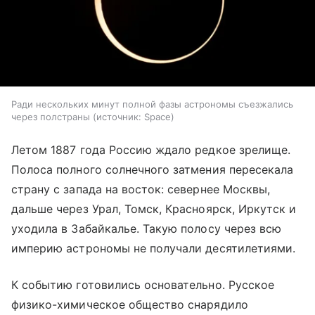
Ради нескольких минут полной фазы астрономы съезжались
через полстраны
источник:
Space
Летом 1887 года Россию ждало редкое зрелище.
Полоса полного солнечного затмения пересекала
страну с запада на восток: севернее Москвы,
дальше через Урал, Томск, Красноярск, Иркутск и
уходила в Забайкалье. Такую полосу через всю
империю астрономы не получали десятилетиями.
К событию готовились основательно. Русское
физико-химическое общество снарядило