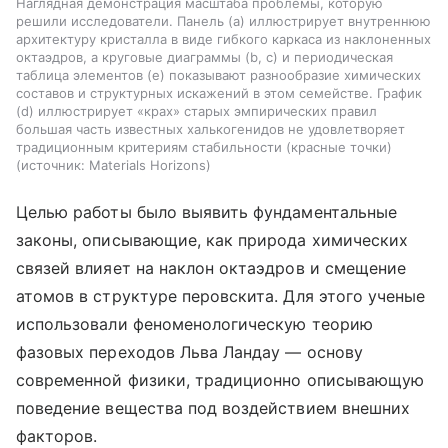
Наглядная демонстрация масштаба проблемы, которую
решили исследователи. Панель (a) иллюстрирует внутреннюю
архитектуру кристалла в виде гибкого каркаса из наклоненных
октаэдров, а круговые диаграммы (b, c) и периодическая
таблица элементов (e) показывают разнообразие химических
составов и структурных искажений в этом семействе. График
(d) иллюстрирует «крах» старых эмпирических правил
большая часть известных халькогенидов не удовлетворяет
традиционным критериям стабильности (красные точки)
источник:
Materials Horizons
Целью работы было выявить фундаментальные
законы, описывающие, как природа химических
связей влияет на наклон октаэдров и смещение
атомов в структуре перовскита. Для этого ученые
использовали феноменологическую теорию
фазовых переходов Льва Ландау — основу
современной физики, традиционно описывающую
поведение вещества под воздействием внешних
факторов.