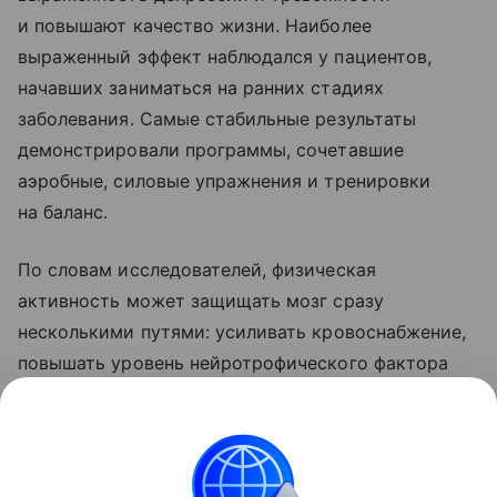
и повышают качество жизни. Наиболее
выраженный эффект наблюдался у пациентов,
начавших заниматься на ранних стадиях
заболевания. Самые стабильные результаты
демонстрировали программы, сочетавшие
аэробные, силовые упражнения и тренировки
на баланс.
По словам исследователей, физическая
активность может защищать мозг сразу
несколькими путями: усиливать кровоснабжение,
повышать уровень нейротрофического фактора
BDNF, который поддерживает выживание
нейронов, уменьшать хроническое воспаление
и улучшать обмен веществ.