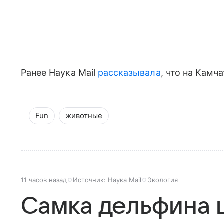
Ранее Наука Mail
рассказывала
, что н
а Камча
Fun
животные
11 часов назад
Источник:
Наука Mail
Экология
Самка дельфина 