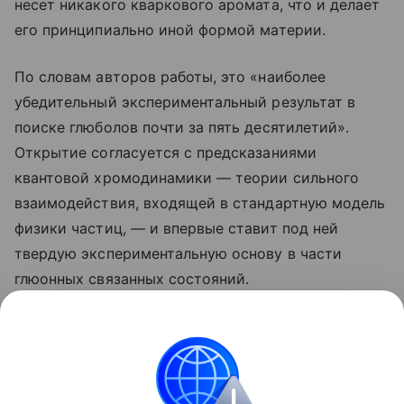
несет никакого кварковогo аромата, что и делает
его принципиально иной формой материи.
По словам авторов работы, это «наиболее
убедительный экспериментальный результат в
поиске глюболов почти за пять десятилетий».
Открытие согласуется с предсказаниями
квантовой хромодинамики — теории сильного
взаимодействия, входящей в стандартную модель
физики частиц, — и впервые ставит под ней
твердую экспериментальную основу в части
глюонных связанных состояний.
Ранее Наука Mail рассказывала о том, как физикам
впервые удалось
получить картину поведения
глюонов
внутри атомных ядер.