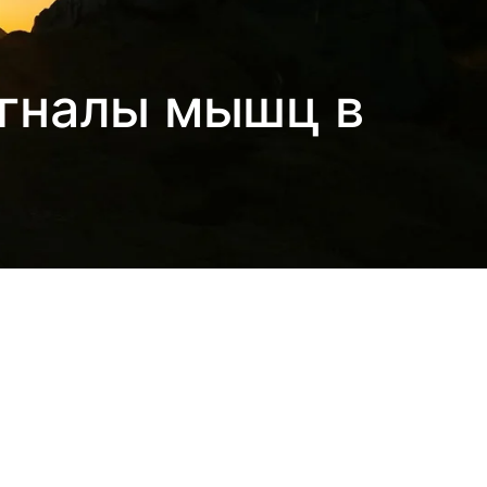
игналы мышц в
и