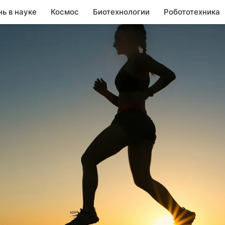
нь в науке
Космос
Биотехнологии
Робототехника