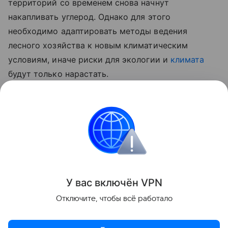
территорий со временем снова начнут
накапливать углерод. Однако для этого
необходимо адаптировать методы ведения
лесного хозяйства к новым климатическим
условиям, иначе риски для экологии и
климата
будут только нарастать.
Ранее Наука Mail
рассказывала
о том,
что на Мадагаскаре восстанавливаются леса,
но местных животных вытесняют крысы.
Экология
Климат
Лес
У вас включ
ён
V
P
N
Поделиться
Отключите, чтобы всё работало