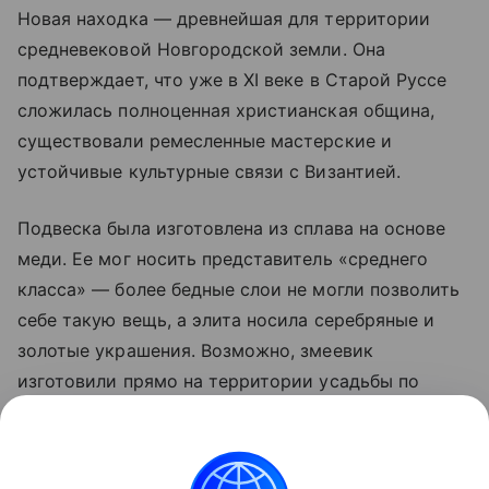
Новая находка — древнейшая для территории
средневековой Новгородской земли. Она
подтверждает, что уже в XI веке в Старой Руссе
сложилась полноценная христианская община,
существовали ремесленные мастерские и
устойчивые культурные связи с Византией.
Подвеска была изготовлена из сплава на основе
меди. Ее мог носить представитель «среднего
класса» — более бедные слои не могли позволить
себе такую вещь, а элита носила серебряные и
золотые украшения. Возможно, змеевик
изготовили прямо на территории усадьбы по
образцу другого изделия.
Ранее Наука Mail
писала
о том, что в Старой Руссе