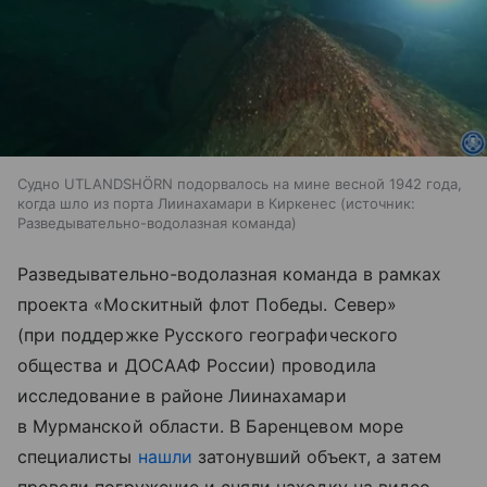
Судно UTLANDSHÖRN подорвалось на мине весной 1942 года,
когда шло из порта Лиинахамари в Киркенес
источник:
Разведывательно-водолазная команда
Разведывательно-водолазная команда в рамках
проекта «Москитный флот Победы. Север»
(при поддержке Русского географического
общества и ДОСААФ России) проводила
исследование в районе Лиинахамари
в Мурманской области. В Баренцевом море
специалисты
нашли
затонувший объект, а затем
провели погружение и сняли находку на видео.