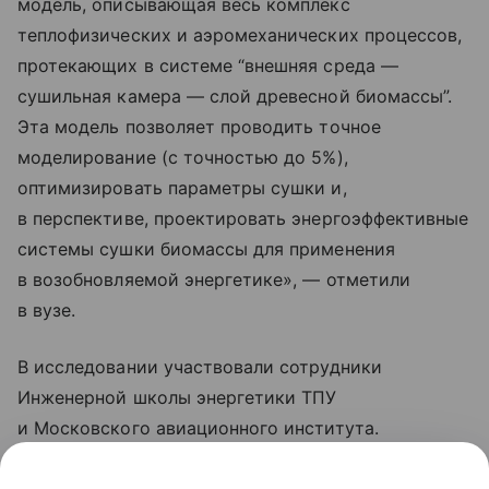
модель, описывающая весь комплекс
теплофизических и аэромеханических процессов,
протекающих в системе “внешняя среда —
сушильная камера — слой древесной биомассы”.
Эта модель позволяет проводить точное
моделирование (с точностью до 5%),
оптимизировать параметры сушки и,
в перспективе, проектировать энергоэффективные
системы сушки биомассы для применения
в возобновляемой энергетике», — отметили
в вузе.
В исследовании участвовали сотрудники
Инженерной школы энергетики ТПУ
и Московского авиационного института.
Результаты опубликованы в журнале Biomass and
Bioenergy (Q1, IF: 7.2). Проект поддержан грантом