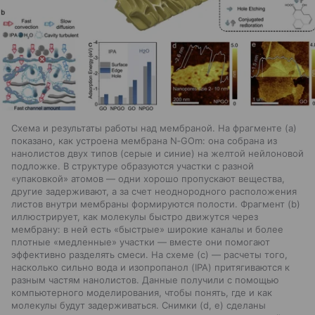
Схема и результаты работы над мембраной. На фрагменте (a)
показано, как устроена мембрана N‑GOm: она собрана из
нанолистов двух типов (серые и синие) на желтой нейлоновой
подложке. В структуре образуются участки с разной
«упаковкой» атомов — одни хорошо пропускают вещества,
другие задерживают, а за счет неоднородного расположения
листов внутри мембраны формируются полости. Фрагмент (b)
иллюстрирует, как молекулы быстро движутся через
мембрану: в ней есть «быстрые» широкие каналы и более
плотные «медленные» участки — вместе они помогают
эффективно разделять смеси. На схеме (c) — расчеты того,
насколько сильно вода и изопропанол (IPA) притягиваются к
разным частям нанолистов. Данные получили с помощью
компьютерного моделирования, чтобы понять, где и как
молекулы будут задерживаться. Снимки (d, e) сделаны