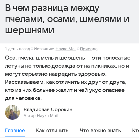
В чем разница между
пчелами, осами, шмелями и
шершнями
1 день назад
Источник:
Наука Mail
Природа
Оса, пчела, шмель и шершень — эти полосатые
летуны не только досаждают на пикниках, но и
могут серьезно навредить здоровью.
Рассказываем, как отличить их друг от друга,
кто из них больнее жалит и чей укус опаснее
для человека.
Владислав Сорокин
Автор Наука Mail
Главное
Как отличить
Что важно знать
Кт