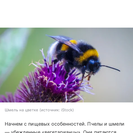
Шмель на цветке
источник:
iStock
Начнем с пищевых особенностей. Пчелы и шмели
— убежденные «вегетарианцы». Они питаются