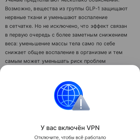
Возможно, вещества из группы GLP‑1 защищают
нервные ткани и уменьшают воспаление
в сетчатке. Но не исключено, что эффект связан
в первую очередь с более заметным снижением
веса: уменьшение массы тела само по себе
снижает общее воспаление в организме и тем
самым может уменьшать риск проблем
со зрением.
Ранее Наука Mail
рассказывала
о том, что
раскрыто влияние «Оземпика» на работу сердца.
Зрение
У вас включ
ён
V
P
N
Поделиться
Отключите, чтобы всё работало