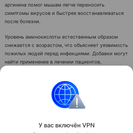
аргинина помог мышам легче переносить
симптомы вирусов и быстрее восстанавливаться
после болезни.
Уровень аминокислоты естественным образом
снижается с возрастом, что объясняет уязвимость
пожилых людей перед инфекциями. Добавки могут
найти применение в лечении пациентов,
проходящих иммунотерапию.
Ранее Наука Mail рассказывала, что у бактерий
обнаружили
врожденную иммунную систему.
Здоровье
Физиология
Биохимия
Рак
У вас включ
ён
V
P
N
Поделиться