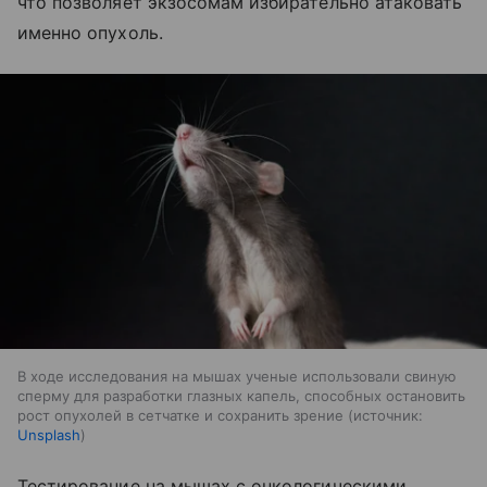
что позволяет экзосомам избирательно атаковать
именно опухоль.
В ходе исследования на мышах ученые использовали свиную
сперму для разработки глазных капель, способных остановить
рост опухолей в сетчатке и сохранить зрение
источник:
Unsplash
Тестирование на мышах с онкологическими