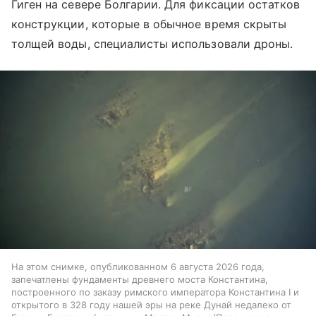
Гиген на севере Болгарии. Для фиксации остатков
конструкции, которые в обычное время скрыты
толщей воды, специалисты использовали дроны.
На этом снимке, опубликованном 6 августа 2026 года,
запечатлены фундаменты древнего моста Константина,
построенного по заказу римского императора Константина I и
открытого в 328 году нашей эры на реке Дунай недалеко от