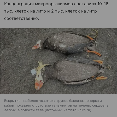
Концентрация микроорганизмов составила 10–16
тыс. клеток на литр и 2 тыс. клеток на литр
соответственно.
Вскрытие наиболее «свежих» трупов баклана, топорка и
кайры показало отсутствие гельминтов на печени, сердце, в
легких, в полости тела
источник:
kamniro.vniro.ru