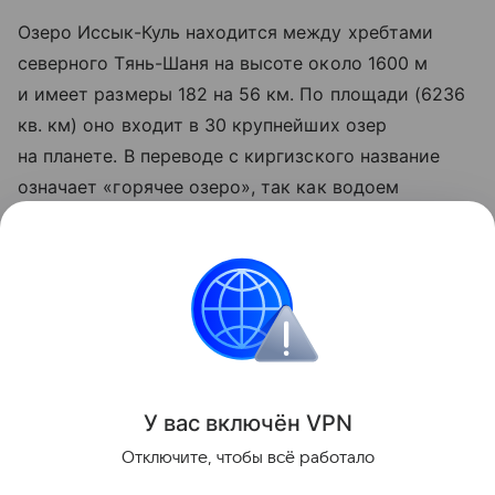
Озеро Иссык-Куль находится между хребтами
северного Тянь-Шаня на высоте около 1600 м
и имеет размеры 182 на 56 км. По площади (6236
кв. км) оно входит в 30 крупнейших озер
на планете. В переводе с киргизского название
означает «горячее озеро», так как водоем
не замерзает зимой.
Ранее Наука Mail
рассказывала
, что ученые ищут
причины обмеления озера Иссык-Куль.
География
Общество
У вас включ
ён
V
P
N
Поделиться
Отключите, чтобы всё работало