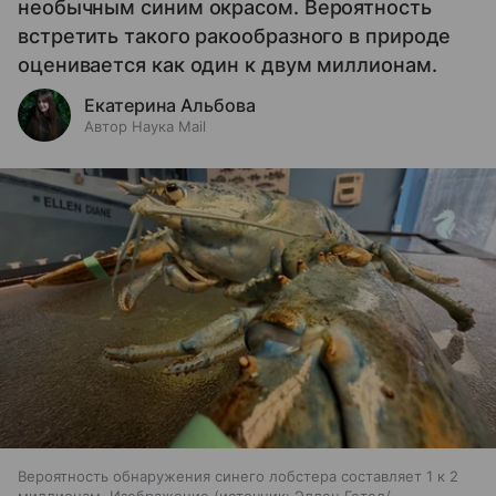
необычным синим окрасом. Вероятность
встретить такого ракообразного в природе
оценивается как один к двум миллионам.
Екатерина Альбова
Автор Наука Mail
Вероятность обнаружения синего лобстера составляет 1 к 2
миллионам. Изображение
источник:
Эллен Гетел/