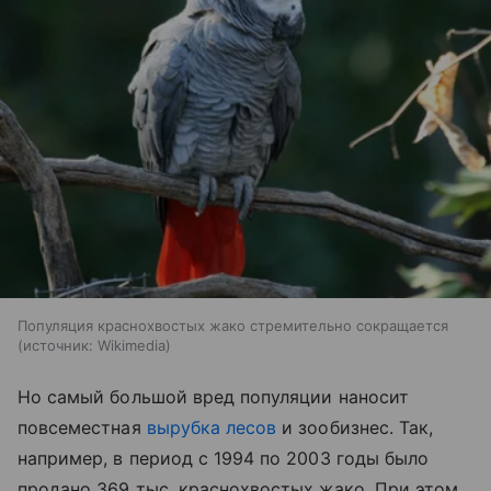
Популяция краснохвостых жако стремительно сокращается
источник:
Wikimedia
Но самый большой вред популяции наносит
повсеместная
вырубка лесов
и зообизнес. Так,
например, в период с 1994 по 2003 годы было
продано 369 тыс. краснохвостых жако. При этом