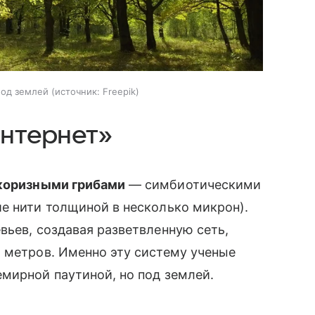
под землей
источник:
Freepik
интернет»
коризными грибами
— симбиотическими
е нити толщиной в несколько микрон).
вьев, создавая разветвленную сеть,
 метров. Именно эту систему ученые
емирной паутиной, но под землей.