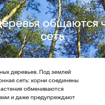
 деревья общаются
сеть
ных деревьев. Под землей
нная сеть: корни соединены
растения обмениваются
вами и даже предупреждают