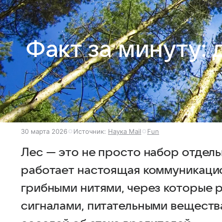
Факт за минуту:
30 марта 2026
Источник:
Наука Mail
Fun
Лес — это не просто набор отдель
работает настоящая коммуникацио
грибными нитями, через которые 
сигналами, питательными вещест