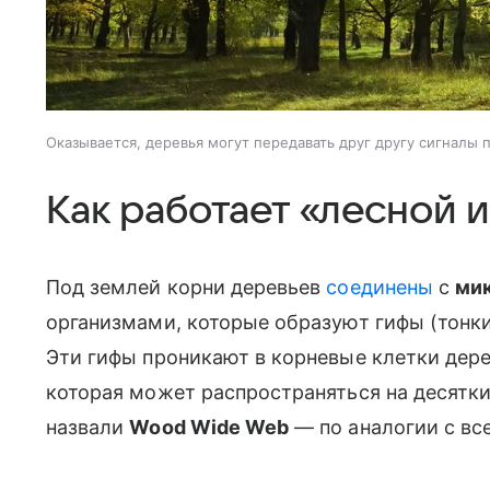
Оказывается, деревья могут передавать друг другу сигналы 
Как работает «лесной 
Под землей корни деревьев
соединены
с
ми
организмами, которые образуют гифы (тонки
Эти гифы проникают в корневые клетки дере
которая может распространяться на десятки
назвали
Wood Wide Web
— по аналогии с вс