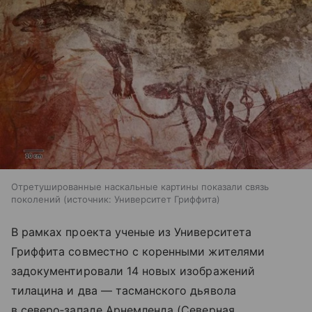
Отретушированные наскальные картины показали связь
поколений
источник:
Университет Гриффита
В рамках проекта ученые из Университета
Гриффита совместно с коренными жителями
задокументировали 14 новых изображений
тилацина и два — тасманского дьявола
в северо‑западе Арнемленда (Северная