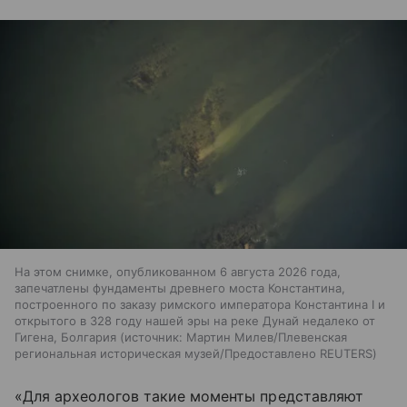
На этом снимке, опубликованном 6 августа 2026 года,
запечатлены фундаменты древнего моста Константина,
построенного по заказу римского императора Константина I и
открытого в 328 году нашей эры на реке Дунай недалеко от
Гигена, Болгария
источник:
Мартин Милев/Плевенская
региональная историческая музей/Предоставлено REUTERS
«Для археологов такие моменты представляют