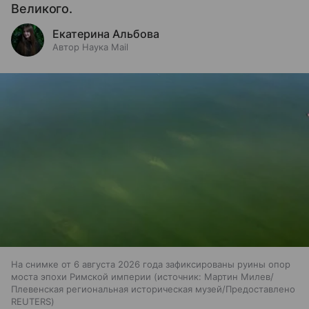
Великого.
Екатерина Альбова
Автор Наука Mail
На снимке от 6 августа 2026 года зафиксированы руины опор
моста эпохи Римской империи
источник:
Мартин Милев/
Плевенская региональная историческая музей/Предоставлено
REUTERS