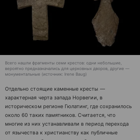
Всего нашли фрагменты семи крестов: одни небольшие,
вероятно предназначались для церковных дворов, другие —
монументальные
источник:
Irene Baug
Отдельно стоящие каменные кресты —
характерная черта запада Норвегии, в
историческом регионе Гюлатинг, где сохранилось
около 60 таких памятников. Считается, что
многие из них устанавливали в период перехода
от язычества к христианству как публичные