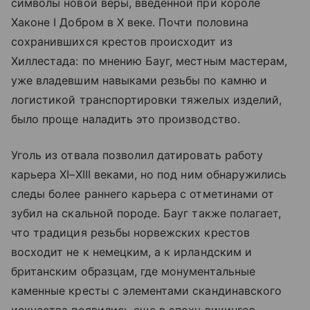
символы новой веры, введенной при короле
Хаконе I Добром в X веке. Почти половина
сохранившихся крестов происходит из
Хиллестада: по мнению Бауг, местным мастерам,
уже владевшим навыками резьбы по камню и
логистикой транспортировки тяжелых изделий,
было проще наладить это производство.
Уголь из отвала позволил датировать работу
карьера XI–XIII веками, но под ним обнаружились
следы более раннего карьера с отметинами от
зубил на скальной породе. Бауг также полагает,
что традиция резьбы норвежских крестов
восходит не к немецким, а к ирландским и
британским образцам, где монументальные
каменные кресты с элементами скандинавского