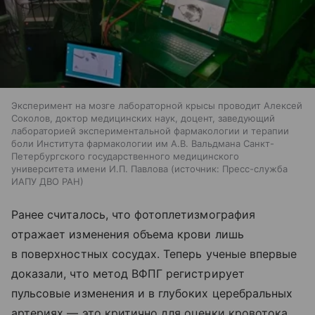
Эксперимент на мозге лабораторной крысы проводит Алексей
Соколов, доктор медицинских наук, доцент, заведующий
лабораторией экспериментальной фармакологии и терапии
боли Института фармакологии им А.В. Вальдмана Санкт-
Петербургского государственного медицинского
университета имени И.П. Павлова
источник:
Пресс-служба
ИАПУ ДВО РАН
Ранее считалось, что фотоплетизмография
отражает изменения объема крови лишь
в поверхностных сосудах. Теперь ученые впервые
доказали, что метод ВФПГ регистрирует
пульсовые изменения и в глубоких церебральных
артериях — это критично для оценки кровотока,