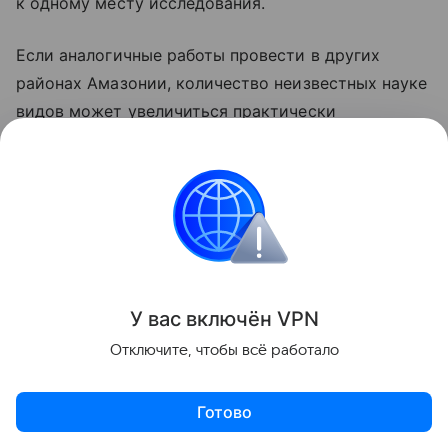
к одному месту исследования.
Если аналогичные работы провести в других
районах Амазонии, количество неизвестных науке
видов может увеличиться практически
экспоненциально. По словам одного
из руководителей проекта Далтона Аморима
из Университета Сан-Паулу, ученым предстоит
не только описать новые организмы,
но и придумать для них тысячи научных названий.
В качестве источников вдохновения
исследователи планируют использовать названия
У вас включ
ён
V
P
N
рек Амазонии, имена исторических личностей
Отключите, чтобы всё работало
региона и слова из языков коренных народов.
Готово
Также недавно
стало известно
, почему комары
любят одних людей больше других.