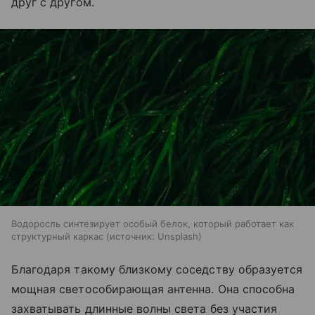
друг с другом.
Водоросль синтезирует особый белок, который работает как
структурный каркас
источник:
Unsplash
Благодаря такому близкому соседству образуется
мощная светособирающая антенна. Она способна
захватывать длинные волны света без участия