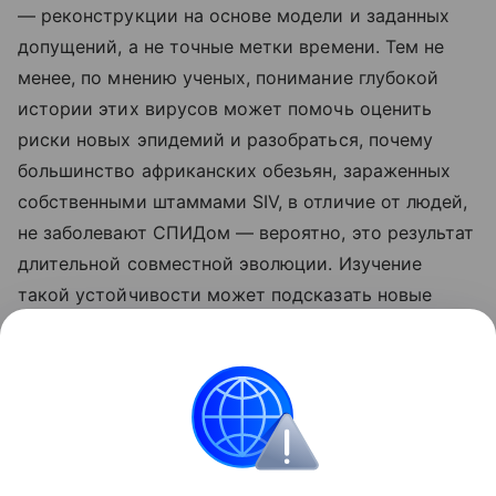
— реконструкции на основе модели и заданных
допущений, а не точные метки времени. Тем не
менее, по мнению ученых, понимание глубокой
истории этих вирусов может помочь оценить
риски новых эпидемий и разобраться, почему
большинство африканских обезьян, зараженных
собственными штаммами SIV, в отличие от людей,
не заболевают СПИДом — вероятно, это результат
длительной совместной эволюции. Изучение
такой устойчивости может подсказать новые
подходы к лечению и профилактике ВИЧ.
Ранее Наука Mail
писала
, что раскрыто, когда
нейроны начинают делиться на типы.
Эволюция
Вирус