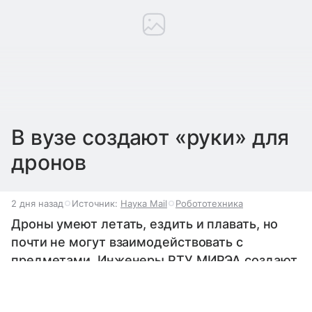
В вузе создают «руки» для
дронов
2 дня назад
Источник:
Наука Mail
Робототехника
Дроны умеют летать, ездить и плавать, но
почти не могут взаимодействовать с
предметами. Инженеры РТУ МИРЭА создают
легкий гибкий манипулятор, который
Выберите комментарий
Выберите комментарий
Выберите комментарий
позволит беспилотникам брать пробы,