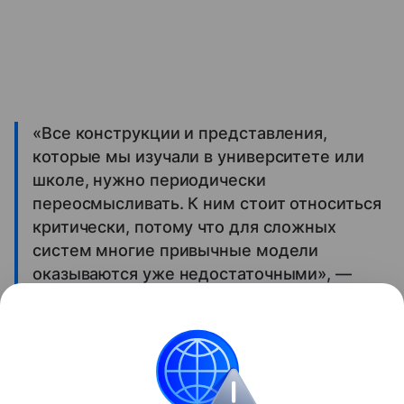
«Все конструкции и представления,
которые мы изучали в университете или
школе, нужно периодически
переосмысливать. К ним стоит относиться
критически, потому что для сложных
систем многие привычные модели
оказываются уже недостаточными», —
отметил исследователь.
Полное интервью с Валерием Фокиным доступно
по
ссылке
.