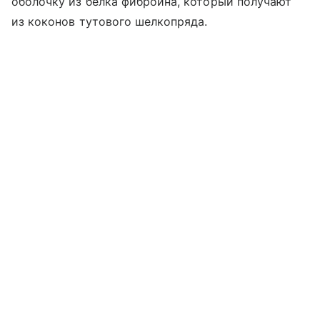
оболочку из белка фиброина, который получают
из коконов тутового шелкопряда.