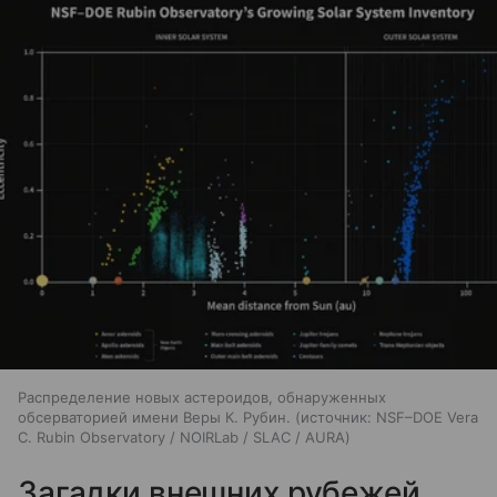
Распределение новых астероидов, обнаруженных
обсерваторией имени Веры К. Рубин.
источник:
NSF–DOE Vera
C. Rubin Observatory / NOIRLab / SLAC / AURA
Загадки внешних рубежей