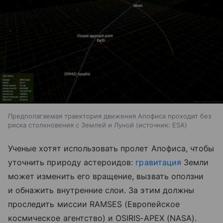
Предполагаемая траектория движения Апофиса проходит без
риска столкновения с Землей и Луной
источник:
ESA
Ученые хотят использовать пролет Апофиса, чтобы
уточнить природу астероидов:
гравитация
Земли
может изменить его вращение, вызвать оползни
и обнажить внутренние слои. За этим должны
проследить миссии RAMSES (Европейское
космическое агентство) и OSIRIS‑APEX (NASA).