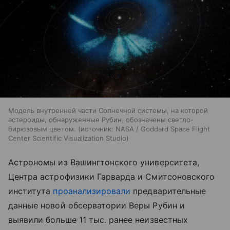
Модель внутренней части Солнечной системы, на которой
астероиды, обнаруженные Рубин, обозначены светло-
бирюзовым цветом.
источник:
NASA / Goddard Space Flight
Center Scientific Visualization Studio
Астрономы из Вашингтонского университета,
Центра астрофизики Гарварда и Смитсоновского
института
проанализировали
предварительные
данные новой обсерватории Веры Рубин и
выявили больше 11 тыс. ранее неизвестных