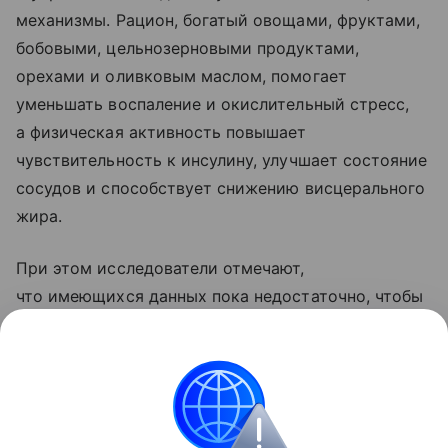
механизмы. Рацион, богатый овощами, фруктами,
бобовыми, цельнозерновыми продуктами,
орехами и оливковым маслом, помогает
уменьшать воспаление и окислительный стресс,
а физическая активность повышает
чувствительность к инсулину, улучшает состояние
сосудов и способствует снижению висцерального
жира.
При этом исследователи отмечают,
что имеющихся данных пока недостаточно, чтобы
утверждать, что совместное применение диеты
и тренировок дает значительно больший эффект,
чем каждый из этих методов по отдельности.
Сердце