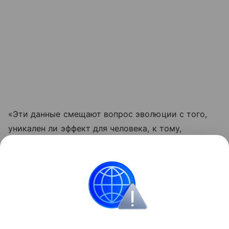
«Эти данные смещают вопрос эволюции с того,
уникален ли эффект для человека, к тому,
насколько широко подобные перцептивные связи
распространены среди позвоночных», — отметили
авторы препринта.
Эволюция