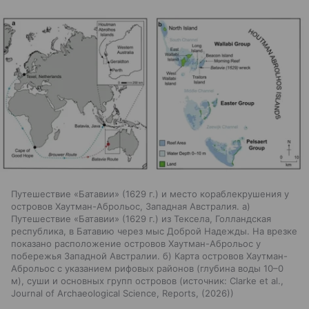
Путешествие «Батавии» (1629 г.) и место кораблекрушения у
островов Хаутман-Аброльос, Западная Австралия. а)
Путешествие «Батавии» (1629 г.) из Тексела, Голландская
республика, в Батавию через мыс Доброй Надежды. На врезке
показано расположение островов Хаутман-Аброльос у
побережья Западной Австралии. б) Карта островов Хаутман-
Аброльос с указанием рифовых районов (глубина воды 10–0
м), суши и основных групп островов
источник:
Clarke et al.,
Journal of Archaeological Science, Reports, (2026)