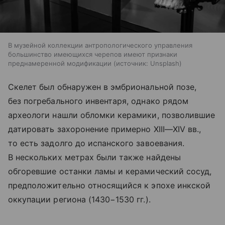
В музейной коллекции антропологического управления
большинство имеющихся черепов имеют признаки
преднамеренной модификации
источник:
Unsplash
Скелет был обнаружен в эмбриональной позе,
без погребального инвентаря, однако рядом
археологи нашли обломки керамики, позволившие
датировать захоронение примерно
XIII—XIV вв.
,
то есть задолго до испанского завоевания.
В нескольких метрах были также найдены
обгоревшие останки ламы и керамический сосуд,
предположительно относящийся к эпохе инкской
оккупации региона (1430−1530 гг.).