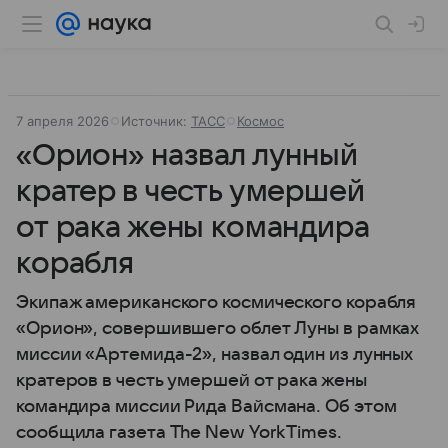
7 апреля 2026
Источник:
ТАСС
Космос
«Орион» назвал лунный
кратер в честь умершей
от рака жены командира
корабля
Экипаж американского космического корабля
«Орион», совершившего облет Луны в рамках
миссии «Артемида-2», назвал один из лунных
кратеров в честь умершей от рака жены
командира миссии Рида Вайсмана. Об этом
сообщила газета The New York Times.