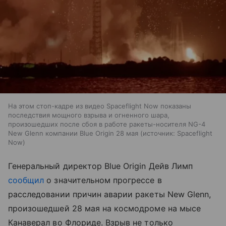
На этом стоп-кадре из видео Spaceflight Now показаны
последствия мощного взрыва и огненного шара,
произошедших после сбоя в работе ракеты-носителя NG-4
New Glenn компании Blue Origin 28 мая
источник:
Spaceflight
Now
Генеральный директор Blue Origin Дейв Лимп
сообщил
о значительном прогрессе в
расследовании причин аварии ракеты New Glenn,
произошедшей 28 мая на космодроме на мысе
Канаверал во Флориде. Взрыв не только