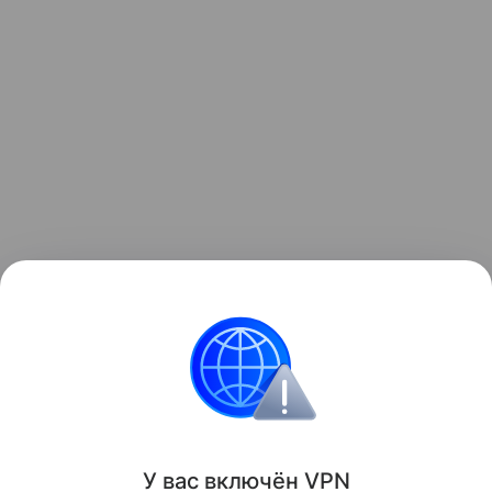
Ранее Наука Mail
рассказывала
, что разработана
система переработки отходов для выращивания
растений в космосе.
Химия
Экология
Пластик
У вас включ
ён
V
P
N