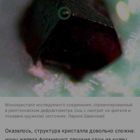
Монокристалл исследуемого соединения, сориентированный
в рентгеновском дифрактометре (ось с смотрит на зрителя и
показана кружком)
источник:
Лариса Шванская
Оказалось, структура кристалла довольно сложна:
ионы железа формируют плоские слои из колец