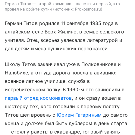
Герман Титов — второй космонавт планеты и первый, кто
провел на орбите сутки
источник:
Prokosmos.ru
Герман Титов родился 11 сентября 1935 года в
алтайском селе Верх-Жилино, в семье сельского
учителя. Отец всерьез увлекался литературой и
дал детям имена пушкинских персонажей.
Школу Титов заканчивал уже в Полковникове и
Налобихе, а оттуда дорога повела в авиацию:
военное летное училище, служба в
истребительном полку. В 1960-м его зачислили в
первый отряд космонавтов
, и он сразу вошел в
шестерку тех, кого готовили к первому полету.
Титов шел вровень с
Юрием Гагариным
до самого
конца и должен был быть дублером в день старта
— стоял у ракеты в скафандре, готовый занять