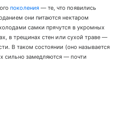
вого
поколения
— те, что появились
лоданием они питаются нектаром
 холодами самки прячутся в укромных
ках, в трещинах стен или сухой траве —
сти. В таком состоянии (оно называется
их сильно замедляются — почти