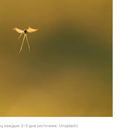
иц каждые 2–3 дня
источник:
Unsplash