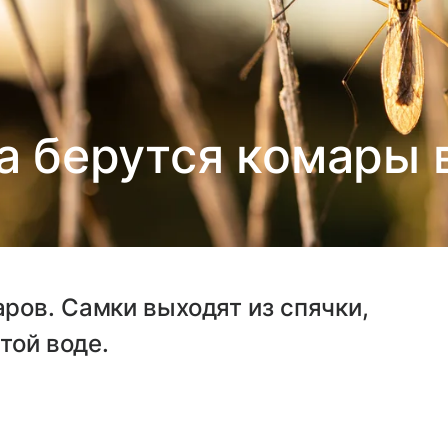
а берутся комары 
ров. Самки выходят из спячки,
той воде.