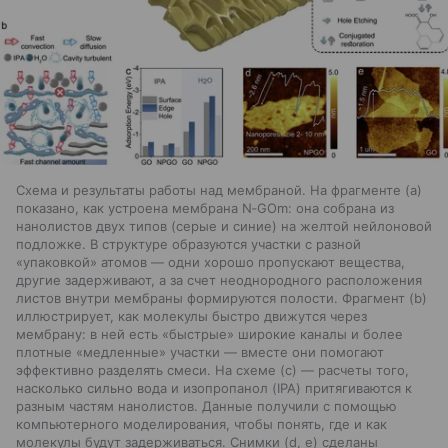
Схема и результаты работы над мембраной. На фрагменте (a)
показано, как устроена мембрана N‑GOm: она собрана из
нанолистов двух типов (серые и синие) на желтой нейлоновой
подложке. В структуре образуются участки с разной
«упаковкой» атомов — одни хорошо пропускают вещества,
другие задерживают, а за счет неоднородного расположения
листов внутри мембраны формируются полости. Фрагмент (b)
иллюстрирует, как молекулы быстро движутся через
мембрану: в ней есть «быстрые» широкие каналы и более
плотные «медленные» участки — вместе они помогают
эффективно разделять смеси. На схеме (c) — расчеты того,
насколько сильно вода и изопропанол (IPA) притягиваются к
разным частям нанолистов. Данные получили с помощью
компьютерного моделирования, чтобы понять, где и как
молекулы будут задерживаться. Снимки (d, e) сделаны