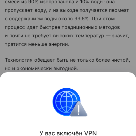
смеси из 90% изопропанола и 10% воды: она
пропускает воду, и на выходе получается пермеат
с содержанием воды около 99,6%. При этом
процесс идет быстрее традиционных методов
и почти не требует высоких температур — значит,
тратится меньше энергии.
Технология обещает быть не только более чистой,
но и экономически выгодной.
Ранее Наука Mail
рассказывала
о том, что бабочки
могут стать новым инструментом экологического
мониторинга.
Очистка воды
У вас включ
ён
V
P
N