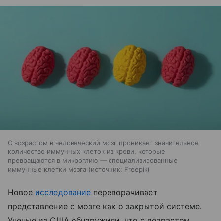
С возрастом в человеческий мозг проникает значительное
количество иммунных клеток из крови, которые
превращаются в микроглию — специализированные
иммунные клетки мозга
источник:
Freepik
Новое
исследование
переворачивает
представление о мозге как о закрытой системе.
Ученые из США обнаружили, что с возрастом