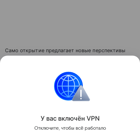
Само открытие предлагает новые перспективы
для лечения нейродегенеративных заболеваний.
Ранее мы рассказывали, как ученые
нашли способ
воссоздавать
мелодии по сигналам мозга.
Мозг
Здоровье
Кровь
У вас включ
ён
V
P
N
Поделиться
Отключите, чтобы всё работало