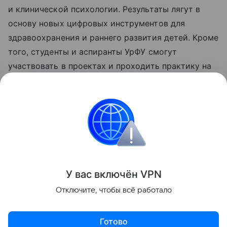
и клинической психологии. Результаты лягут в
основу новых цифровых инструментов для
здравоохранения и раннего развития детей. Кроме
того, студенты и аспиранты УрФУ смогут
участвовать в проектах и проходить практику на
базе партнерских организаций.
Ранее Наука Mail
писала
о препарате, который за
два часа ослабил маркеры аутизма.
Психология
Здоровье
Искусственный интел
У вас включ
ён
V
P
N
Поделиться
Отключите, чтобы всё работало
Готово