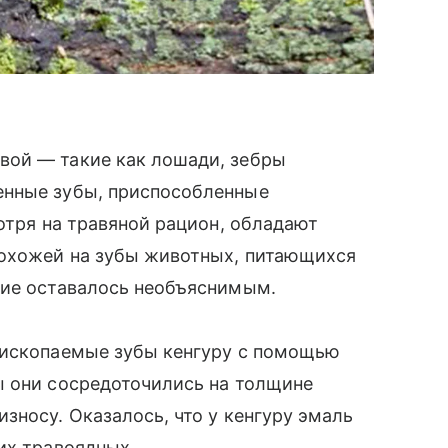
вой — такие как лошади, зебры
енные зубы, приспособленные
отря на травяной рацион, обладают
похожей на зубы животных, питающихся
чие оставалось необъяснимым.
 ископаемые зубы кенгуру с помощью
ы они сосредоточились на толщине
зносу. Оказалось, что у кенгуру эмаль
их травоядных.