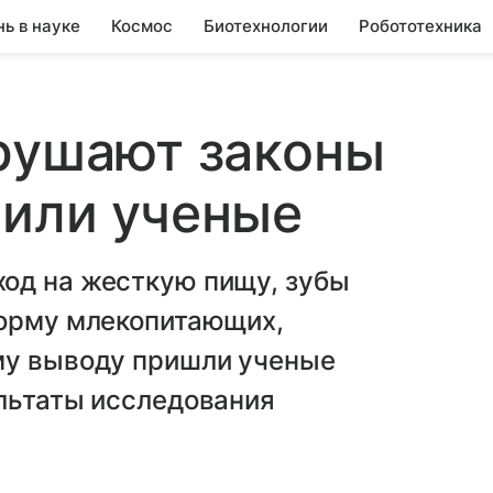
нь в науке
Космос
Биотехнологии
Робототехника
рушают законы
нили ученые
од на жесткую пищу, зубы
форму млекопитающих,
му выводу пришли ученые
ультаты исследования