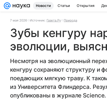
Новости
Статьи
Открытия
Де
7 мая 2026
Источник:
Газета.Ру
Природа
Зубы кенгуру на
эволюции, выяс
Несмотря на эволюционный перех
кенгуру сохраняют структуру и 
поедающих мягкую траву. К тако
из Университета Флиндерса. Рез
опубликованы в журнале Science.