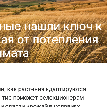
ные нашли ключ к
ая от потепления
имата
и, как растения адаптируются
ытие поможет селекционерам
и спасти урожай в условиях