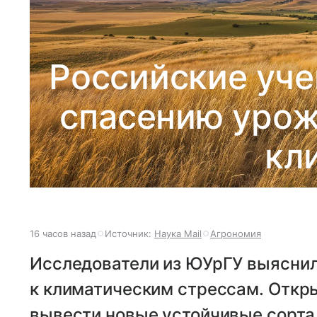
Российские уче
спасению урож
кл
16 часов назад
Источник:
Наука Mail
Агрономия
Исследователи из ЮУрГУ выяснил
к климатическим стрессам. Откр
вывести новые устойчивые сорта 