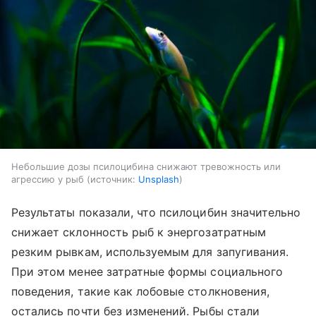
Небольшие дозы псилоцибина снижают тревожность или
агрессию у рыб
источник:
Unsplash
Результаты показали, что псилоцибин значительно
снижает склонность рыб к энергозатратным
резким рывкам, используемым для запугивания.
При этом менее затратные формы социального
поведения, такие как лобовые столкновения,
остались почти без изменений. Рыбы стали