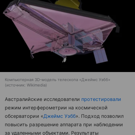
Компьютерная 3D-модель телескопа «Джеймс Уэбб»
источник:
Wikimedia
Австралийские исследователи
протестировали
режим интерферометрии на космической
обсерватории «
Джеймс Уэбб
». Подход позволил
повысить разрешение аппарата при наблюдении
за удаленными объектами. Результаты