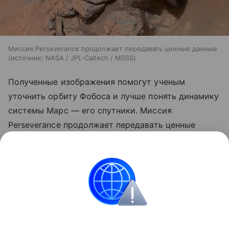
Миссия Perseverance продолжает передавать ценные данные
источник:
NASA / JPL-Caltech / MSSS
Полученные изображения помогут ученым
уточнить орбиту Фобоса и лучше понять динамику
системы Марс — его спутники. Миссия
Perseverance продолжает передавать ценные
данные, расширяя наши знания о красной планете.
Ранее Наука Mail
писала
о том, что NASA хочет
отправить копию марсохода Perseverance на Луну.
Космос
Марс
Марсоход