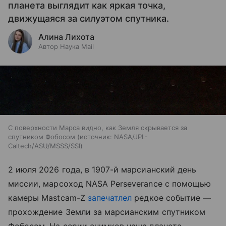
планета выглядит как яркая точка,
движущаяся за силуэтом спутника.
Алина Лихота
Автор Наука Mail
С поверхности Марса видно, как Земля скрывается за
спутником Фобосом
источник:
NASA/JPL-
Caltech/ASU/MSSS/SSI
2 июля 2026 года, в 1907-й марсианский день
миссии, марсоход NASA Perseverance с помощью
камеры Mastcam-Z
запечатлел
редкое событие —
прохождение Земли за марсианским спутником
Фобосом. На серии снимков наша планета