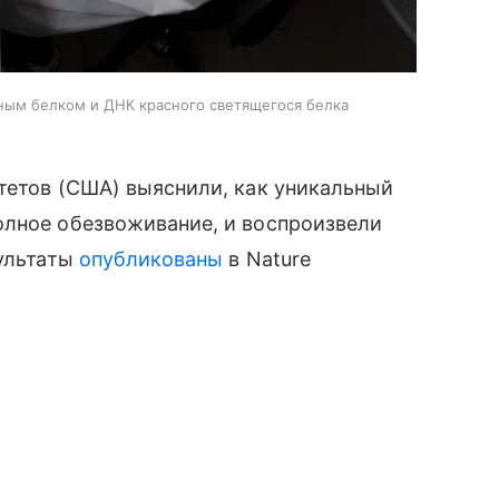
тным белком и ДНК красного светящегося белка
тетов (США) выяснили, как уникальный
олное обезвоживание, и воспроизвели
зультаты
опубликованы
в Nature