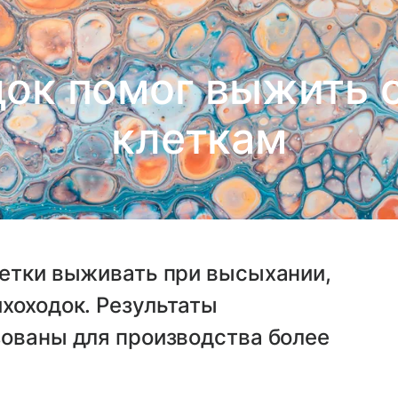
док помог выжить 
клеткам
летки выживать при высыхании,
хоходок. Результаты
зованы для производства более