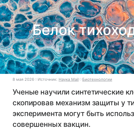
Белок тихохо
8 мая 2026
Источник:
Наука Mail
Биотехнологии
Ученые научили синтетические к
скопировав механизм защиты у ти
эксперимента могут быть исполь
совершенных вакцин.