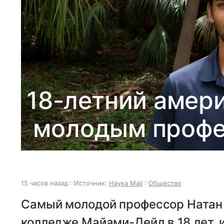
18-летний амер
молодым профе
15 часов назад
Источник:
Наука Mail
Общество
Самый молодой профессор Натан 
колледже Майами-Дейд в 18 лет, 