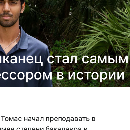
иканец стал самым
ссором в истории
Томас начал преподавать в
имея степени бакалавра и