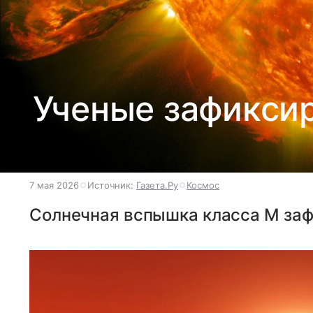
Ученые зафикси
7 мая 2026
Источник:
Газета.Ру
Космос
Солнечная вспышка класса М зафи