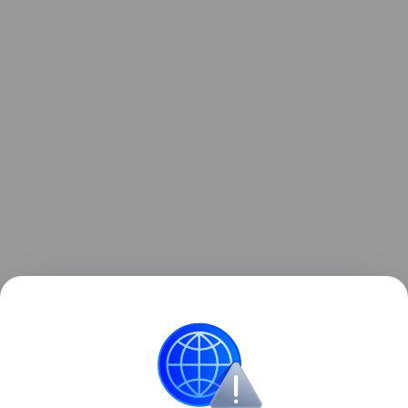
Ранее Наука Mail
рассказывала
о
доступном способе замедлить развитие деменции.