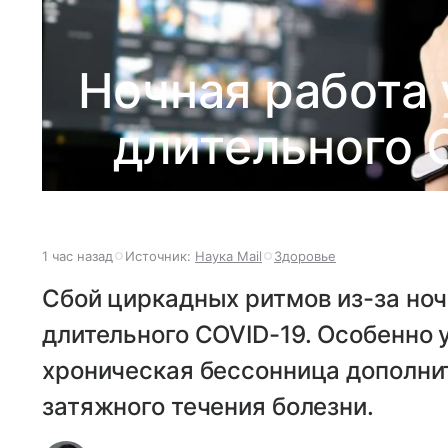
Ночная работа 
длительного 
1 час назад
Источник:
Наука Mail
Здоровье
Сбой циркадных ритмов из-за ноч
длительного COVID-19. Особенно 
хроническая бессонница дополни
затяжного течения болезни.