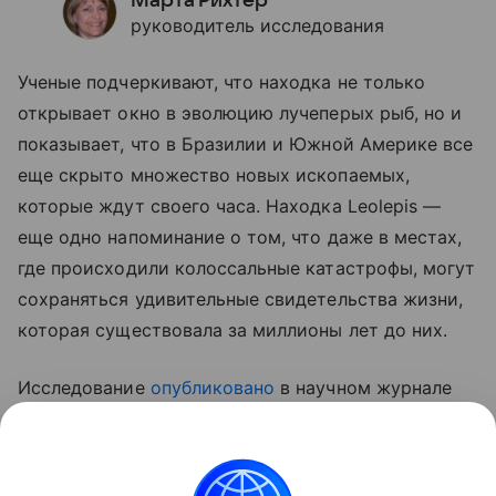
Марта Рихтер
руководитель исследования
Ученые подчеркивают, что находка не только
открывает окно в эволюцию лучеперых рыб, но и
показывает, что в Бразилии и Южной Америке все
еще скрыто множество новых ископаемых,
которые ждут своего часа. Находка Leolepis —
еще одно напоминание о том, что даже в местах,
где происходили колоссальные катастрофы, могут
сохраняться удивительные свидетельства жизни,
которая существовала за миллионы лет до них.
Исследование
опубликовано
в научном журнале
Journal of South American Earth Sciences.
Ранее Наука Mail
рассказывала
об открытии новой