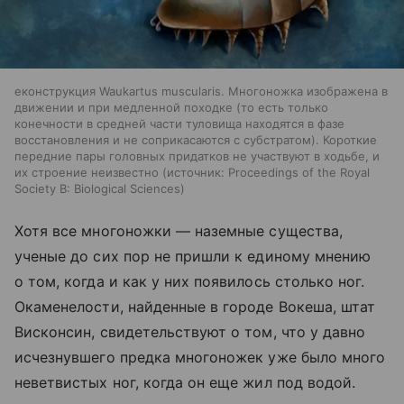
еконструкция Waukartus muscularis. Многоножка изображена в
движении и при медленной походке (то есть только
конечности в средней части туловища находятся в фазе
восстановления и не соприкасаются с субстратом). Короткие
передние пары головных придатков не участвуют в ходьбе, и
их строение неизвестно
источник:
Proceedings of the Royal
Society B: Biological Sciences
Хотя все многоножки — наземные существа,
ученые до сих пор не пришли к единому мнению
о том, когда и как у них появилось столько ног.
Окаменелости, найденные в городе Вокеша, штат
Висконсин, свидетельствуют о том, что у давно
исчезнувшего предка многоножек уже было много
неветвистых ног, когда он еще жил под водой.