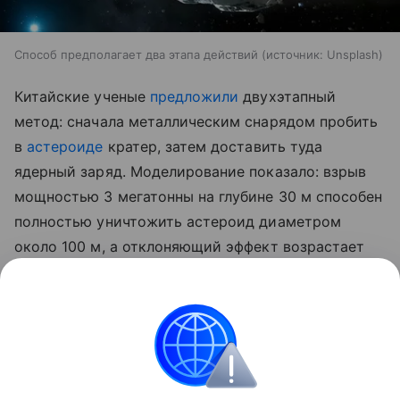
Способ предполагает два этапа действий
источник:
Unsplash
Китайские ученые
предложили
двухэтапный
метод: сначала металлическим снарядом пробить
в
астероиде
кратер, затем доставить туда
ядерный заряд. Моделирование показало: взрыв
мощностью 3 мегатонны на глубине 30 м способен
полностью уничтожить астероид диаметром
около 100 м, а отклоняющий эффект возрастает
более чем втрое по сравнению с неглубоким
взрывом.
Ранее Наука Mail
рассказывала
о пейзажах Марса.
Земля
Солнце
Космос
Астероид