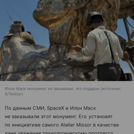
Илон Маск монумент не заказывал, это подарок
источник:
X/Twitter
По данным СМИ, SpaceX и Илон Маск
не заказывали этот монумент. Его установят
по инициативе самого Atelier Missor в качестве
дани уважения технологическому прогрессу.