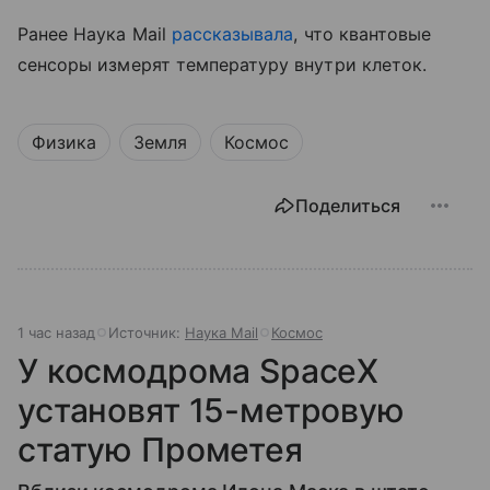
Ранее Наука Mail
рассказывала
, что к
вантовые
сенсоры измерят температуру внутри клеток.
Физика
Земля
Космос
Поделиться
1 час назад
Источник:
Наука Mail
Космос
У космодрома SpaceX
установят 15-метровую
статую Прометея