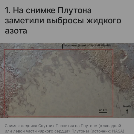
1. На снимке Плутона
заметили выбросы жидкого
азота
Снимок ледника Спутник Планития на Плутоне (в западной
или левой части «яркого сердца» Плутона)
источник:
NASA