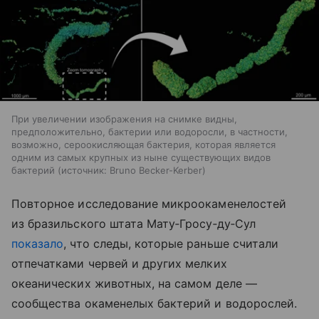
При увеличении изображения на снимке видны,
предположительно, бактерии или водоросли, в частности,
возможно, сероокисляющая бактерия, которая является
одним из самых крупных из ныне существующих видов
бактерий
источник:
Bruno Becker-Kerber
Повторное исследование микроокаменелостей
из бразильского штата Мату‑Гросу‑ду‑Сул
показало
, что следы, которые раньше считали
отпечатками червей и других мелких
океанических животных, на самом деле —
сообщества окаменелых бактерий и водорослей.