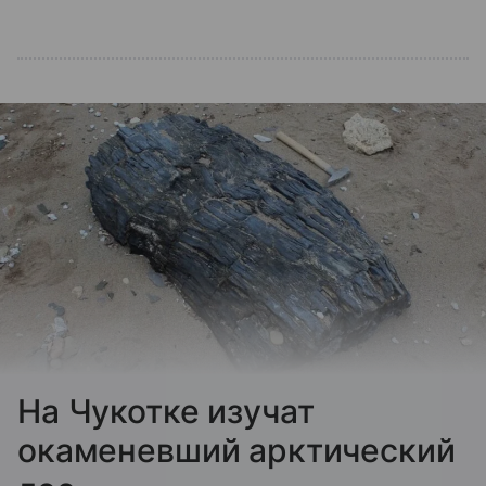
На Чукотке изучат
окаменевший арктический