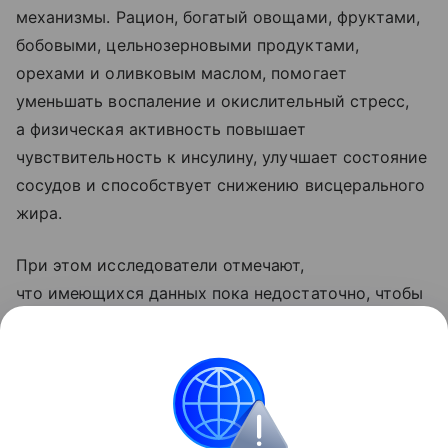
механизмы. Рацион, богатый овощами, фруктами,
бобовыми, цельнозерновыми продуктами,
орехами и оливковым маслом, помогает
уменьшать воспаление и окислительный стресс,
а физическая активность повышает
чувствительность к инсулину, улучшает состояние
сосудов и способствует снижению висцерального
жира.
При этом исследователи отмечают,
что имеющихся данных пока недостаточно, чтобы
утверждать, что совместное применение диеты
и тренировок дает значительно больший эффект,
чем каждый из этих методов по отдельности.
Сердце