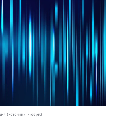
ций
источник:
Freepik