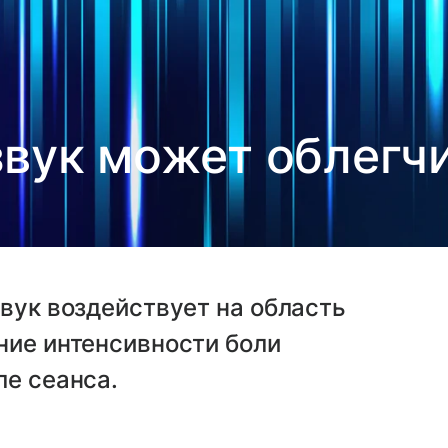
вук может облегч
звук воздействует на область
ние интенсивности боли
ле сеанса.