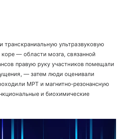
ли транскраниальную ультразвуковую
 коре — области мозга, связанной
еансов правую руку участников помещали
щущения, — затем люди оценивали
проходили МРТ и магнитно‑резонансную
ункциональные и биохимические