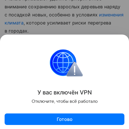
внимание сохранению взрослых деревьев наряду
с посадкой новых, особенно в условиях
изменения
климата
, которое усиливает риски перегрева
в городах.
Ранее мы
рассказывали
, почему осины могут
стать естественным буфером против
лесных
пожаров
.
Здоровье
Человек
Город
Деревья
У вас включ
ён
V
P
N
Поделиться
Отключите, чтобы всё работало
Готово