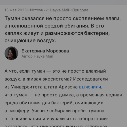
13 мая 2026
Источник:
Наука Mail
Природа
Туман оказался не просто скоплением влаги,
а полноценной средой обитания. В его
каплях живут и размножаются бактерии,
очищающие воздух.
Екатерина Морозова
Автор Наука Mail
А что, если туман — это не просто влажный
воздух, а живая экосистема? Исследователи
из Университета штата Аризона
выяснили
,
что туман — не просто дымка, а временная водная
среда обитания для бактерий, очищающих
атмсоферу. Ученые собирали пробы тумана
в Пенсильвании и изучали их в лаборатории:
оказалось, что микроорганизмы в капельках