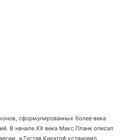
аконов, сформулированных более века
ий. В начале XX века Макс Планк описал
есии, а Густав Кирхгоф установил