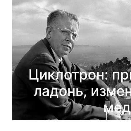
Циклотрон: пр
ладонь, изме
мед