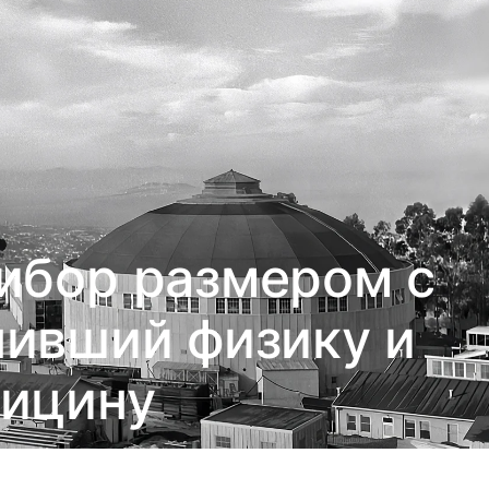
ибор размером с
нивший физику и
ицину