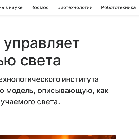
нь в науке
Космос
Биотехнологии
Робототехника
 управляет
ью света
ехнологического института
ую модель, описывающую, как
учаемого света.