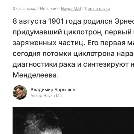
3 часа назад
Источник:
Наука Mail
День в науке
8 августа 1901 года родился Эрне
придумавший циклотрон, первый 
заряженных частиц. Его первая м
сегодня потомки циклотрона нар
диагностики рака и синтезируют
Менделеева.
Владимир Барышев
Автор Наука Mail