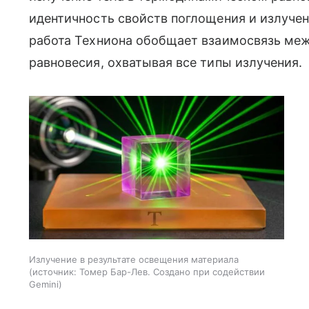
идентичность свойств поглощения и излучен
работа Техниона обобщает взаимосвязь меж
равновесия, охватывая все типы излучения.
Излучение в результате освещения материала
источник:
Томер Бар-Лев. Создано при содействии
Gemini